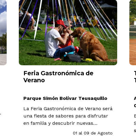
Torneo Sudamericano de
Tenis Sub-16
American Tenis Club (Calle 51 # 4-
P
06) Chapinero
á
El Torneo Sudamericano de Tenis
Sub-16 reunirá en Bogotá a
selecciones de los 10 países
o