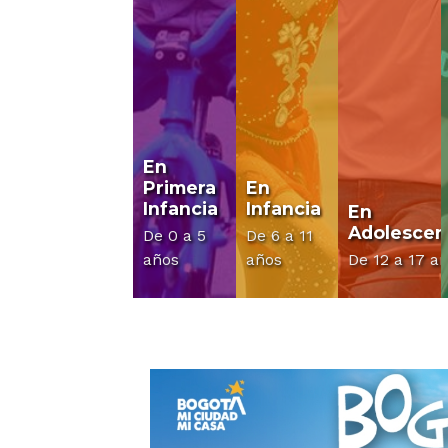
En
Primera
En
Infancia
Infancia
En
Adolescen
De 0 a 5
De 6 a 11
años
años
De 12 a 17 a