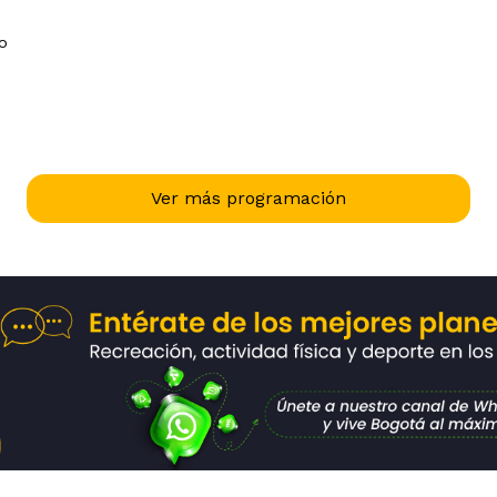
miembros de la COSAT
03 al 08 de Agosto
(Confederación Sudamericana de
,
Tenis): Argentina, Bolivia, Brasil, Chile,
Colombia, Ecuador, Paraguay, Perú,
Uruguay y Venezuela.Una
competencia clave para las nuevas
promesas del tenis continental, que
fortalece su camino hacia el circuito
Ver más programación
juvenil internacional de la ITF y
convierte al Festival de Verano en
escenario de talento, proyección y
alto nivel deportivo.