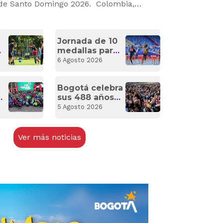
 de Santo Domingo 2026. Colombia,
as justas.
Jornada de 10
medallas para
e
el Equipo
6 Agosto 2026
á
Bogotá en Los
XXV Juegos
Bogotá celebra
Centroamericanos
l
sus 488 años
y del Caribe
o
con deporte,
5 Agosto 2026
música y
planes
a
gratuitos en el
Ver más noticias
a
Festival de
Verano