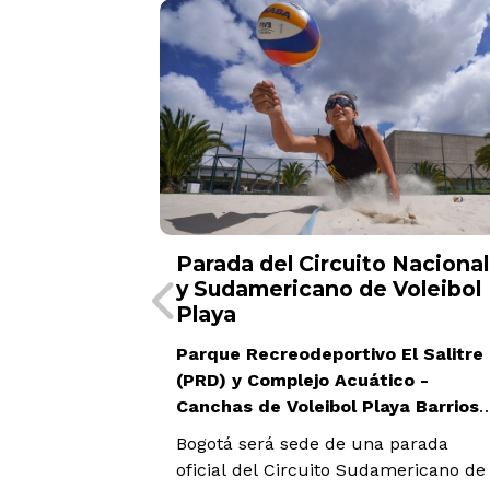
 Nacional
Feria Gastronómica de
Voleibol
Verano
El Salitre
Parque Simón Bolívar Teusaquillo
co -
La Feria Gastronómica de Verano ser
ios
una fiesta de sabores para disfrutar
parada
en familia y descubrir nuevas
mericano de
propuestas culinarias en el marco
01 al 09 de Agost