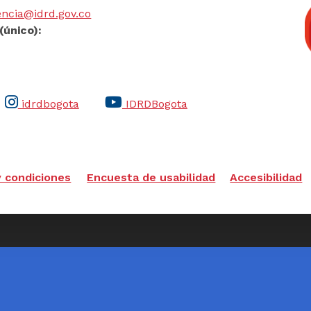
ncia@idrd.gov.co
(único):
idrdbogota
IDRDBogota
y condiciones
Encuesta de usabilidad
Accesibilidad