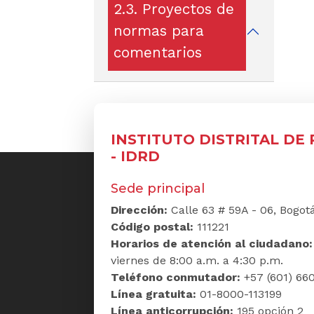
2.3. Proyectos de
normas para
comentarios
INSTITUTO DISTRITAL DE
- IDRD
Sede principal
Dirección:
Calle 63 # 59A - 06, Bogot
Código postal:
111221
Horarios de atención al ciudadano
viernes de 8:00 a.m. a 4:30 p.m.
Teléfono conmutador:
+57 (601) 660
Línea gratuita:
01-8000-113199
Línea anticorrupción:
195 opción 2