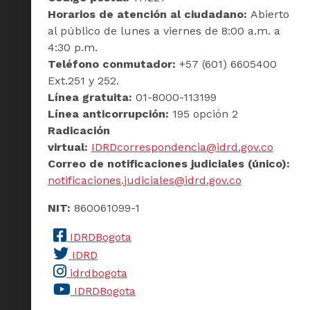
Horarios de atención al ciudadano:
Abierto
al público de lunes a viernes de 8:00 a.m. a
4:30 p.m.
Teléfono conmutador:
+57 (601) 6605400
Ext.251 y 252.
Línea gratuita:
01-8000-113199
Línea anticorrupción:
195 opción 2
Radicación
virtual:
IDRDcorrespondencia@idrd.gov.co
Correo de notificaciones judiciales (único):
notificaciones.judiciales@idrd.gov.co
NIT:
860061099-1
IDRDBogota
IDRD
idrdbogota
IDRDBogota