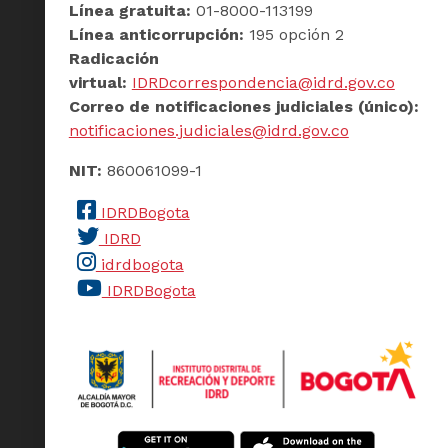
Línea gratuita:
01-8000-113199
Línea anticorrupción:
195 opción 2
Radicación
virtual:
IDRDcorrespondencia@idrd.gov.co
Correo de notificaciones judiciales (único):
notificaciones.judiciales@idrd.gov.co
NIT:
860061099-1
IDRDBogota
IDRD
idrdbogota
IDRDBogota