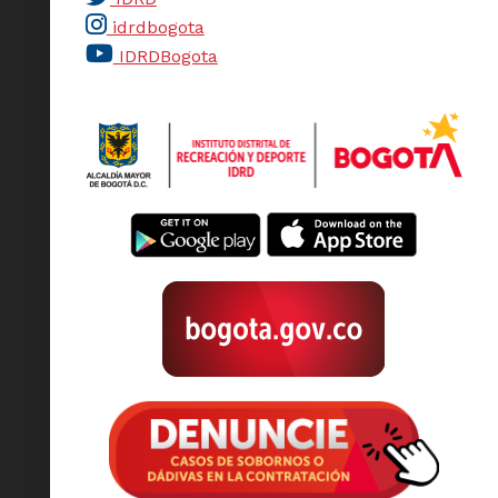
idrdbogota
IDRDBogota