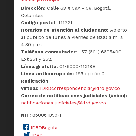
Dirección:
Calle 63 # 59A - 06, Bogotá,
Colombia
Código postal:
111221
Horarios de atención al ciudadano:
Abierto
al público de lunes a viernes de 8:00 a.m. a
4:30 p.m.
Teléfono conmutador:
+57 (601) 6605400
Ext.251 y 252.
Línea gratuita:
01-8000-113199
Línea anticorrupción:
195 opción 2
Radicación
virtual:
IDRDcorrespondencia@idrd.gov.co
Correo de notificaciones judiciales (único):
notificaciones.judiciales@idrd.gov.co
NIT:
860061099-1
IDRDBogota
IDRD