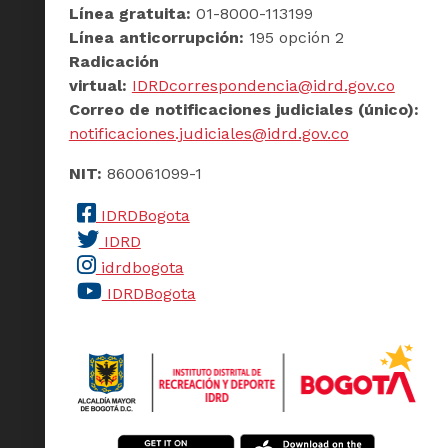
Línea gratuita:
01-8000-113199
Línea anticorrupción:
195 opción 2
Radicación
virtual:
IDRDcorrespondencia@idrd.gov.co
Correo de notificaciones judiciales (único):
notificaciones.judiciales@idrd.gov.co
NIT:
860061099-1
IDRDBogota
IDRD
idrdbogota
IDRDBogota