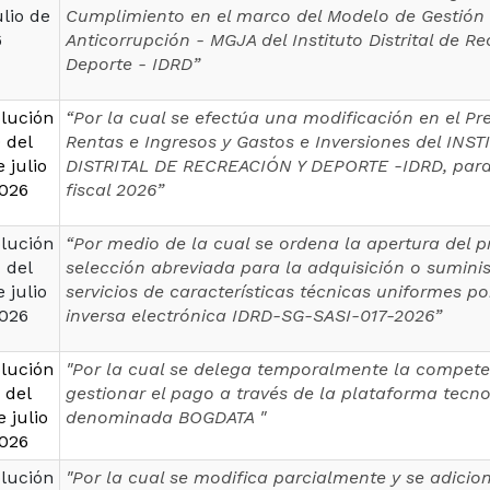
ulio de
Cumplimiento en el marco del Modelo de Gestión 
6
Anticorrupción - MGJA del Instituto Distrital de Re
Deporte - IDRD”
lución
“Por la cual se efectúa una modificación en el P
 del
Rentas e Ingresos y Gastos e Inversiones del INS
e julio
DISTRITAL DE RECREACIÓN Y DEPORTE -IDRD, para 
026
fiscal 2026”
lución
“Por medio de la cual se ordena la apertura del 
 del
selección abreviada para la adquisición o suminis
e julio
servicios de características técnicas uniformes p
026
inversa electrónica IDRD-SG-SASI-017-2026”
lución
"Por la cual se delega temporalmente la compete
 del
gestionar el pago a través de la plataforma tecn
e julio
denominada BOGDATA "
026
lución
"Por la cual se modifica parcialmente y se adicio