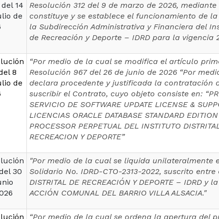
 del 14
Resolución 312 del 9 de marzo de 2026, mediante 
ulio de
constituye y se establece el funcionamiento de l
6
la Subdirección Administrativa y Financiera del Inst
de Recreación y Deporte – IDRD para la vigencia 2
lución
“Por medio de la cual se modifica el artículo prim
del 8
Resolución 967 del 26 de junio de 2026 “Por medio
ulio de
declara procedente y justificada la contratación 
6
suscribir el Contrato, cuyo objeto consiste en: “
SERVICIO DE SOFTWARE UPDATE LICENSE & SUPPO
LICENCIAS ORACLE DATABASE STANDARD EDITION 
PROCESSOR PERPETUAL DEL INSTITUTO DISTRITA
RECREACION Y DEPORTE”
lución
"Por medio de la cual se liquida unilateralmente 
del 30
Solidario No. IDRD-CTO-2313-2022, suscrito entre
unio
DISTRITAL DE RECREACIÓN Y DEPORTE – IDRD y l
026
ACCIÓN COMUNAL DEL BARRIO VILLA ALSACIA."
lución
“Por medio de la cual se ordena la apertura del 