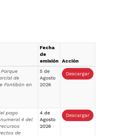
Fecha
de
emisión
Acción
l Parque
5 de
Descargar
rcial de
Agosto
e Fontibón en
2026
del pago
4 de
Descargar
, numeral 4 del
Agosto
 recursos
2026
yectos de