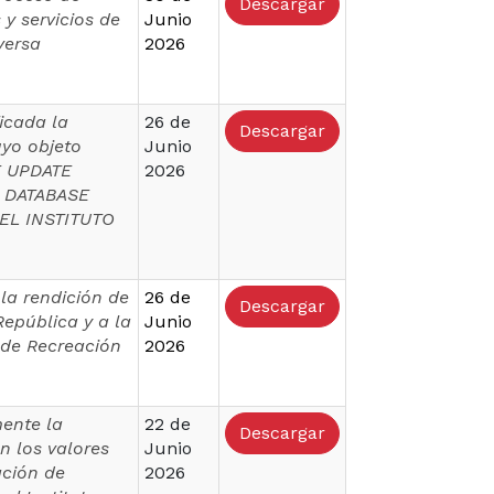
Descargar
 y servicios de
Junio
versa
2026
icada la
26 de
Descargar
uyo objeto
Junio
E UPDATE
2026
E DATABASE
EL INSTITUTO
la rendición de
26 de
Descargar
República y a la
Junio
l de Recreación
2026
mente la
22 de
Descargar
n los valores
Junio
ación de
2026