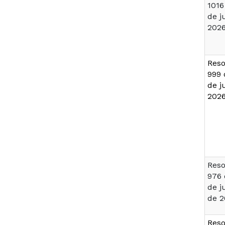
1016
de j
202
Reso
999 
de j
202
Reso
976 
de j
de 2
Reso