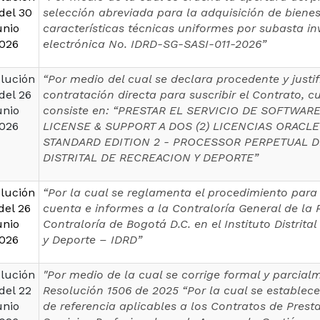
del 30
selección abreviada para la adquisición de bienes
unio
características técnicas uniformes por subasta in
026
electrónica No. IDRD-SG-SASI-011-2026”
lución
“Por medio del cual se declara procedente y justif
del 26
contratación directa para suscribir el Contrato, c
unio
consiste en: “PRESTAR EL SERVICIO DE SOFTWAR
026
LICENSE & SUPPORT A DOS (2) LICENCIAS ORACL
STANDARD EDITION 2 - PROCESSOR PERPETUAL D
DISTRITAL DE RECREACION Y DEPORTE”
lución
“Por la cual se reglamenta el procedimiento para 
del 26
cuenta e informes a la Contraloría General de la 
unio
Contraloría de Bogotá D.C. en el Instituto Distrita
026
y Deporte – IDRD”
lución
"Por medio de la cual se corrige formal y parcial
del 22
Resolución 1506 de 2025 “Por la cual se establece
unio
de referencia aplicables a los Contratos de Prest