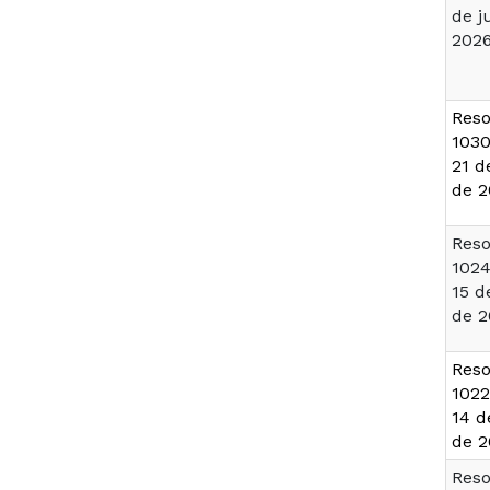
de j
202
Reso
1030
21 d
de 2
Reso
1024
15 d
de 2
Reso
1022
14 d
de 2
Reso