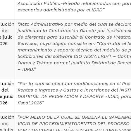
Asociación Público-Privada relacionados con par
escenarios administrados por el IDRD”
lución
“Acto Administrativo por medio del cual se declar
 del
justificada la Contratación Directa por inexistenc
e julio
de oferentes para suscribir el Contrato de Prestac
026
Servicios, cuyo objeto consiste en: “Contratar el l
mantenimiento y soporte técnico del módulo de 
licitaciones del software CIO VESTA LIGHT – Contro
Obras y Tekhne para el Instituto Distrital de Recr
– IDRD.”
lución
“Por la cual se efectúan modificaciones en el Pr
 del
Rentas e Ingresos y Gastos e Inversiones del INS
e julio
DISTRITAL DE RECREACIÓN Y DEPORTE -IDRD, para 
026
fiscal 2026”
lución
"POR MEDIO DE LA CUAL SE ORDENA EL SANEAMI
 del
VICIO DE PROCEDIMIENTODENTRO DEL PROCESO
e julio
POR CONCURSO DE MÉRITOS ABIERTO IDRD-SGCM-