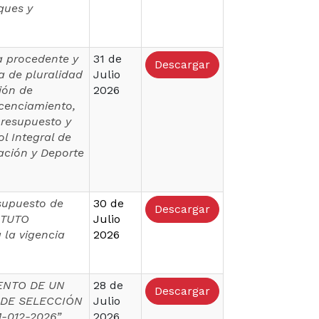
ques y
a procedente y
31 de
Descargar
ia de pluralidad
Julio
ión de
2026
icenciamiento,
presupuesto y
l Integral de
eación y Deporte
esupuesto de
30 de
Descargar
TITUTO
Julio
la vigencia
2026
ENTO DE UN
28 de
Descargar
 DE SELECCIÓN
Julio
012-2026”.
2026