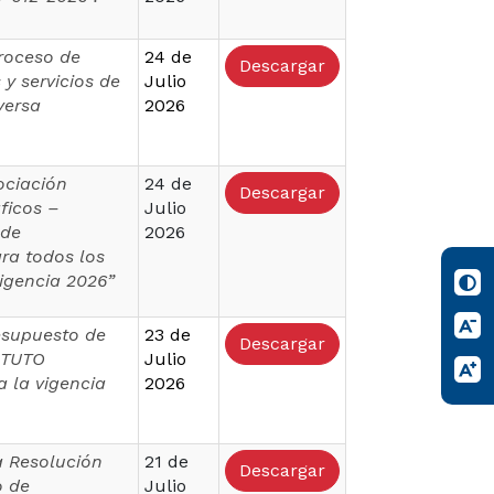
proceso de
24 de
Descargar
 y servicios de
Julio
versa
2026
ociación
24 de
Descargar
ficos –
Julio
 de
2026
ra todos los
igencia 2026”
resupuesto de
23 de
Descargar
TITUTO
Julio
 la vigencia
2026
a Resolución
21 de
Descargar
o de
Julio