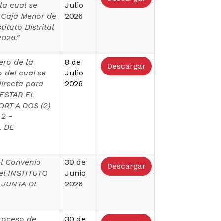
la cual se
Julio
a Caja Menor de
2026
ituto Distrital
026."
ero de la
8 de
Descargar
 del cual se
Julio
directa para
2026
PRESTAR EL
RT A DOS (2)
2 -
L DE
el Convenio
30 de
Descargar
 el INSTITUTO
Junio
a JUNTA DE
2026
proceso de
30 de