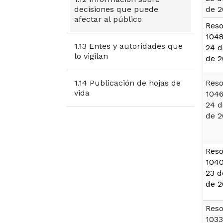
decisiones que puede
de 2
afectar al público
Reso
1048
1.13 Entes y autoridades que
24 d
lo vigilan
de 2
Reso
1.14 Publicación de hojas de
vida
1046
24 d
de 2
Reso
1040
23 d
de 2
Reso
1033