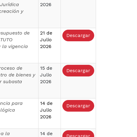
Jurídica
2026
creación y
resupuesto de
21 de
Descargar
TITUTO
Julio
la vigencia
2026
proceso de
15 de
Descargar
tro de bienes y
Julio
or subasta
2026
ncia para
14 de
Descargar
ológica
Julio
2026
na la
14 de
Descargar