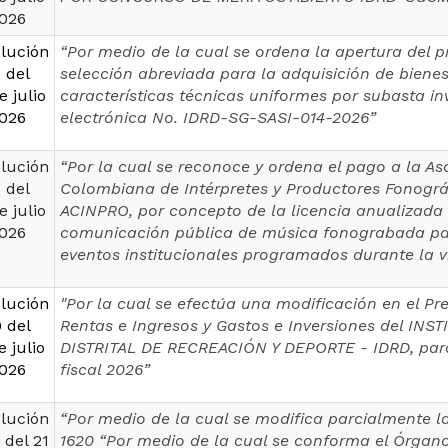
026
lución
“Por medio de la cual se ordena la apertura del 
 del
selección abreviada para la adquisición de bienes
e julio
características técnicas uniformes por subasta in
026
electrónica No. IDRD-SG-SASI-014-2026”
lución
“Por la cual se reconoce y ordena el pago a la As
 del
Colombiana de Intérpretes y Productores Fonográ
e julio
ACINPRO, por concepto de la licencia anualizada
026
comunicación pública de música fonograbada pa
eventos institucionales programados durante la v
lución
"Por la cual se efectúa una modificación en el P
 del
Rentas e Ingresos y Gastos e Inversiones del INS
e julio
DISTRITAL DE RECREACIÓN Y DEPORTE - IDRD, para
026
fiscal 2026”
lución
“Por medio de la cual se modifica parcialmente l
 del 21
1620 “Por medio de la cual se conforma el Órgan