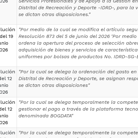
026
Servicios Profesionales y de Apoyo a la Gestión en 
Distrital de Recreación y Deporte -IDRD-, para la 
se dictan otras disposiciones."
lución
"Por medio de la cual se modifica el artículo seg
del 19
Resolución 873 del 5 de junio del 2026 ‘Por medio 
unio
ordena la apertura del proceso de selección abre
026
adquisición de bienes y servicios de característic
uniformes por bolsas de productos No. IDRD-SG-
lución
"Por la cual se delega la ordenación del gasto en 
del 12
Distrital de Recreación y Deporte, se asignan res
unio
se dictan otras disposiciones"
026
lución
"Por la cual se delega temporalmente la compete
del 12
gestionar el pago a través de la plataforma tecn
unio
denominada BOGDATA"
026
lución
"Por la cual se delega temporalmente la compete