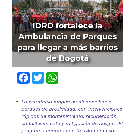
IDRD fortalece la
Ambulancia de Parques
para llegar a más barrios
de Bogotá
Facebook
Twitter
WhatsApp
La estrategia amplía su alcance hacia
parques de proximidad, con intervenciones
rápidas de mantenimiento, recuperación,
embellecimiento y mitigación de riesgos. El
programa contará con tres Ambulancias