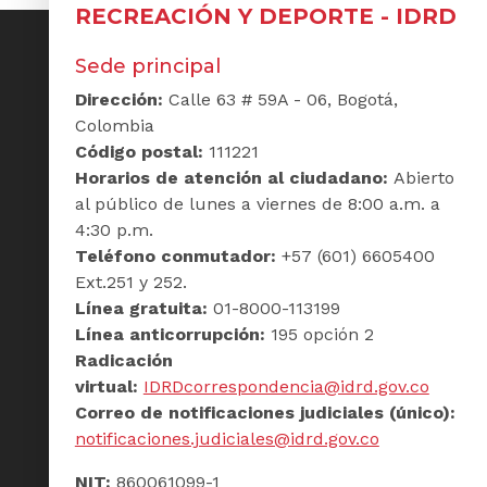
RECREACIÓN Y DEPORTE - IDRD
Sede principal
Dirección:
Calle 63 # 59A - 06, Bogotá,
Colombia
Código postal:
111221
Horarios de atención al ciudadano:
Abierto
al público de lunes a viernes de 8:00 a.m. a
4:30 p.m.
Teléfono conmutador:
+57 (601) 6605400
Ext.251 y 252.
Línea gratuita:
01-8000-113199
Línea anticorrupción:
195 opción 2
Radicación
virtual:
IDRDcorrespondencia@idrd.gov.co
Correo de notificaciones judiciales (único):
notificaciones.judiciales@idrd.gov.co
NIT:
860061099-1