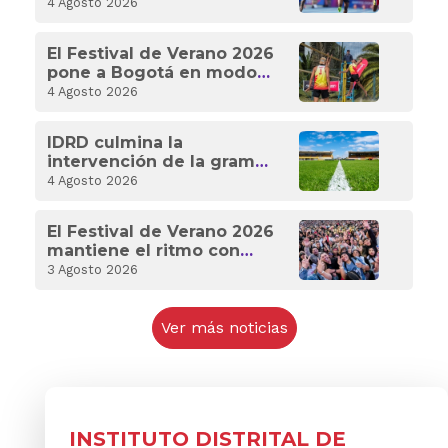
plata para Colombia en
4 Agosto 2026
los XXV Juegos
Centroamericanos y del
El Festival de Verano 2026
Caribe 2026
pone a Bogotá en modo
competencia con 18
4 Agosto 2026
eventos deportivos
IDRD culmina la
intervención de la grama
de Techo y deja listo el
4 Agosto 2026
estadio para celebrar a
Bogotá
El Festival de Verano 2026
mantiene el ritmo con
deporte internacional y
3 Agosto 2026
experiencias para toda
Bogotá
Ver más noticias
INSTITUTO DISTRITAL DE