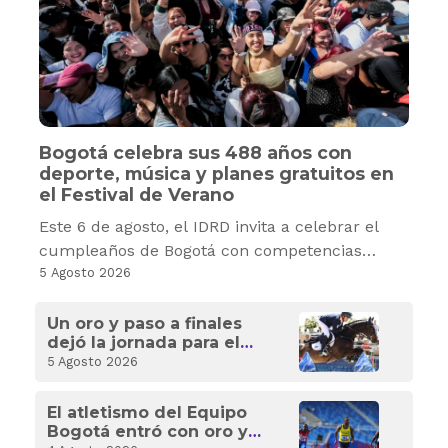
Bogotá celebra sus 488 años con
deporte, música y planes gratuitos en
el Festival de Verano
Este 6 de agosto, el IDRD invita a celebrar el
cumpleaños de Bogotá con competencias
deportivas, recreación, cultura y experiencias
5 Agosto 2026
gratuitas para toda la familia.
Un oro y paso a finales
dejó la jornada para el
Equipo Bogotá en los
5 Agosto 2026
Santo Domingo 2026
El atletismo del Equipo
Bogotá entró con oro y