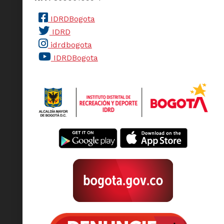
IDRDBogota
IDRD
idrdbogota
IDRDBogota