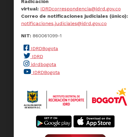
Radicación
virtual:
IDRDcorrespondencia@idrd.gov.co
Correo de notificaciones judiciales (único):
notificaciones.judiciales@idrd.gov.co
NIT:
860061099-1
IDRDBogota
IDRD
idrdbogota
IDRDBogota