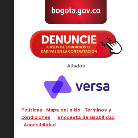
Aliados
Políticas
Mapa del sitio
Términos y
condiciones
Encuesta de usabilidad
Accesibilidad