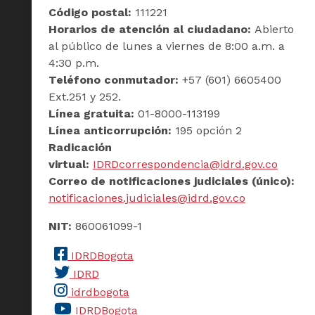
Código postal:
111221
Horarios de atención al ciudadano:
Abierto
al público de lunes a viernes de 8:00 a.m. a
4:30 p.m.
Teléfono conmutador:
+57 (601) 6605400
Ext.251 y 252.
Línea gratuita:
01-8000-113199
Línea anticorrupción:
195 opción 2
Radicación
virtual:
IDRDcorrespondencia@idrd.gov.co
Correo de notificaciones judiciales (único):
notificaciones.judiciales@idrd.gov.co
NIT:
860061099-1
IDRDBogota
IDRD
idrdbogota
IDRDBogota