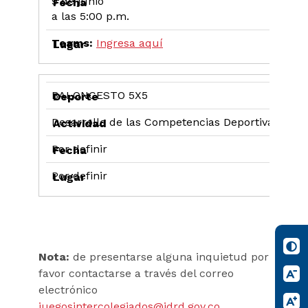
9 de junio
a las 5:00 p.m.
Teams:
Ingresa aquí
BALONCESTO 5X5
Desarrollo de las Competencias Deportivas
Por definir
Por definir
Nota:
de presentarse alguna inquietud por
favor contactarse a través del correo
electrónico
juegosintercolegiados@idrd.gov.co