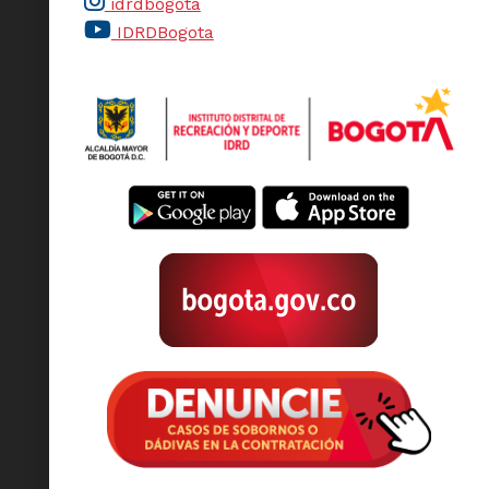
idrdbogota
IDRDBogota