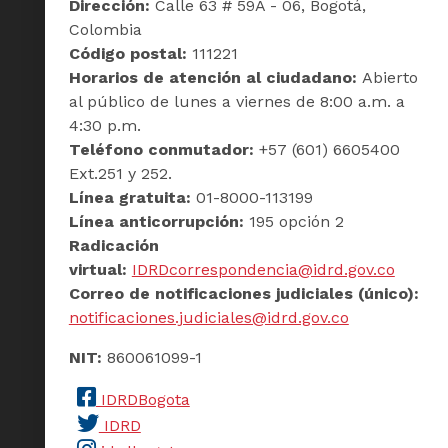
Dirección:
Calle 63 # 59A - 06, Bogotá,
Colombia
Código postal:
111221
Horarios de atención al ciudadano:
Abierto
al público de lunes a viernes de 8:00 a.m. a
4:30 p.m.
Teléfono conmutador:
+57 (601) 6605400
Ext.251 y 252.
Línea gratuita:
01-8000-113199
Línea anticorrupción:
195 opción 2
Radicación
virtual:
IDRDcorrespondencia@idrd.gov.co
Correo de notificaciones judiciales (único):
notificaciones.judiciales@idrd.gov.co
NIT:
860061099-1
IDRDBogota
IDRD