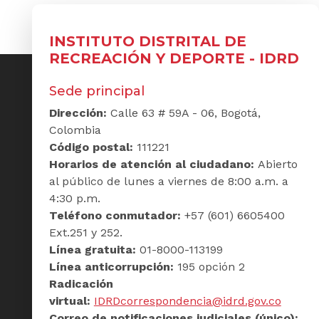
INSTITUTO DISTRITAL DE
RECREACIÓN Y DEPORTE - IDRD
Sede principal
Dirección:
Calle 63 # 59A - 06, Bogotá,
Colombia
Código postal:
111221
Horarios de atención al ciudadano:
Abierto
al público de lunes a viernes de 8:00 a.m. a
4:30 p.m.
Teléfono conmutador:
+57 (601) 6605400
Ext.251 y 252.
Línea gratuita:
01-8000-113199
Línea anticorrupción:
195 opción 2
Radicación
virtual:
IDRDcorrespondencia@idrd.gov.co
Correo de notificaciones judiciales (único):