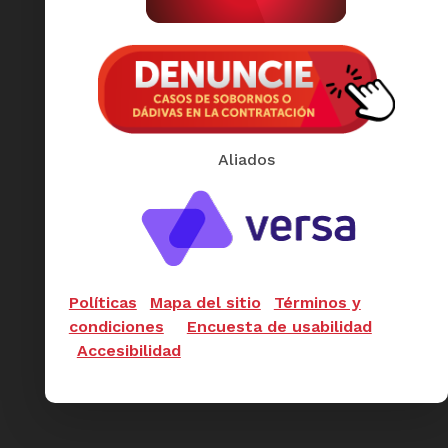
Aliados
Políticas
Mapa del sitio
Términos y
condiciones
Encuesta de usabilidad
Accesibilidad