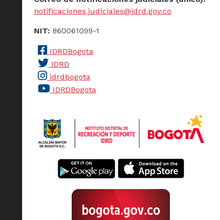
notificaciones.judiciales@idrd.gov.co
NIT:
860061099-1
IDRDBogota
IDRD
idrdbogota
IDRDBogota