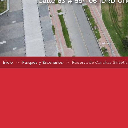
Calle 63 # 59ª-06 IDRD Of
Ruta de navegación
Inicio
Parques y Escenarios
Reserva de Canchas Sintéti