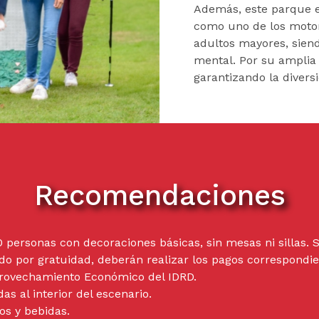
Además, este parque e
como uno de los motore
adultos mayores, siend
mental. Por su amplia 
garantizando la divers
Recomendaciones
ersonas con decoraciones básicas, sin mesas ni sillas. Si
do por gratuidad, deberán realizar los pagos correspondie
provechamiento Económico del IDRD.
s al interior del escenario.
os y bebidas.