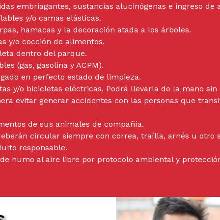
idas embriagantes, sustancias alucinógenas e ingreso de
flables y/o camas elásticas.
arpas, hamacas y la decoración atada a los árboles.
as y/o cocción de alimentos.
leta dentro del parque.
les (gas, gasolina y ACPM).
egado en perfecto estado de limpieza.
tas y/o bicicletas eléctricas. Podrá llevarla de la mano si
nera evitar generar accidentes con las personas que transi
ementos de sus animales de compañía.
berán circular siempre con correa, traílla, arnés u otro
adulto responsable.
de humo al aire libre por protocolo ambiental y protección
s