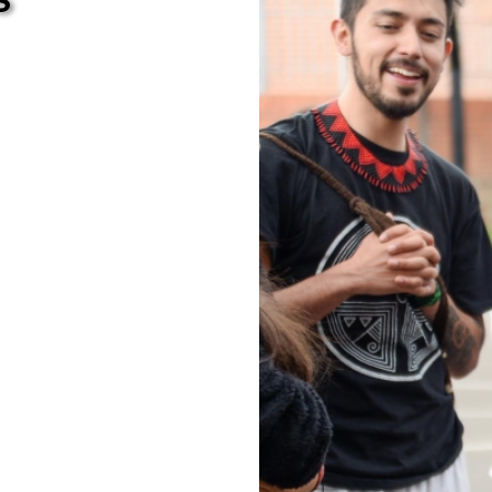
udable.
a.