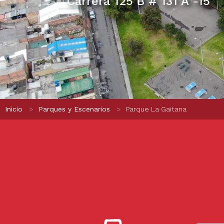
Carrera 125 B # 131 A -15
Ruta de navegación
Inicio
Parques y Escenarios
Parque La Gaitana