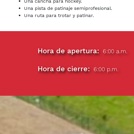
Una cancha para hockey.
Una pista de patinaje semiprofesional.
Una ruta para trotar y patinar.
Hora de apertura
6:00 a.m.
Hora de cierre
6:00 p.m.