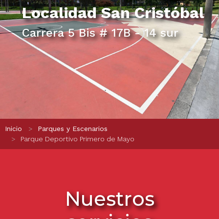
Localidad
San Cristóbal
Carrera 5 Bis # 17B - 14 sur
Ruta de navegación
Inicio
Parques y Escenarios
Parque Deportivo Primero de Mayo
Nuestros