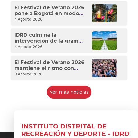
Centroamericanos y del
El Festival de Verano 2026
Caribe 2026
pone a Bogotá en modo
competencia con 18
4 Agosto 2026
eventos deportivos
IDRD culmina la
intervención de la grama
de Techo y deja listo el
4 Agosto 2026
estadio para celebrar a
Bogotá
El Festival de Verano 2026
mantiene el ritmo con
deporte internacional y
3 Agosto 2026
experiencias para toda
Bogotá
Ver más noticias
INSTITUTO DISTRITAL DE
RECREACIÓN Y DEPORTE - IDRD