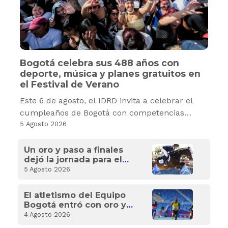
Bogotá celebra sus 488 años con
deporte, música y planes gratuitos en
el Festival de Verano
Este 6 de agosto, el IDRD invita a celebrar el
cumpleaños de Bogotá con competencias
deportivas, recreación, cultura y experiencias
5 Agosto 2026
gratuitas para toda la familia.
Un oro y paso a finales
dejó la jornada para el
Equipo Bogotá en los
5 Agosto 2026
Santo Domingo 2026
El atletismo del Equipo
Bogotá entró con oro y
plata para Colombia en
4 Agosto 2026
los XXV Juegos