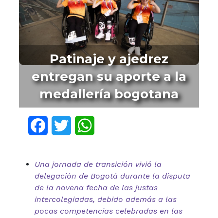
Patinaje y ajedrez
entregan su aporte a la
medallería bogotana
Facebook
Twitter
WhatsApp
Una jornada de transición vivió la
delegación de Bogotá durante la disputa
de la novena fecha de las justas
intercolegiadas, debido además a las
pocas competencias celebradas en las