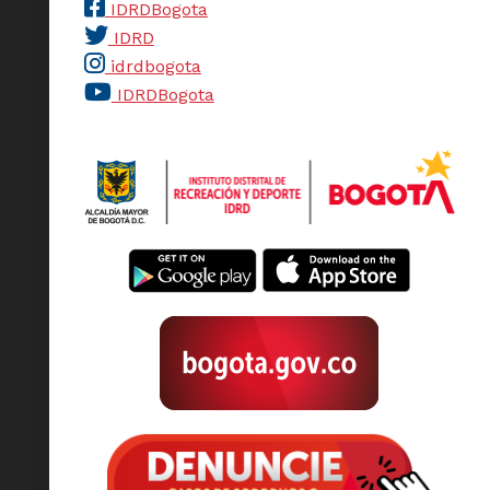
IDRDBogota
IDRD
idrdbogota
IDRDBogota