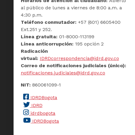
Horarios de atención al ciudadano:
Abierto
al público de lunes a viernes de 8:00 a.m. a
4:30 p.m.
Teléfono conmutador:
+57 (601) 6605400
Ext.251 y 252.
Línea gratuita:
01-8000-113199
Línea anticorrupción:
195 opción 2
Radicación
virtual:
IDRDcorrespondencia@idrd.gov.co
Correo de notificaciones judiciales (único):
notificaciones.judiciales@idrd.gov.co
NIT:
860061099-1
IDRDBogota
IDRD
idrdbogota
IDRDBogota