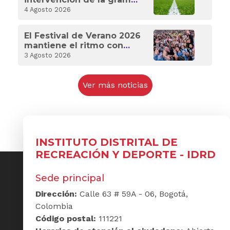
de Techo y deja listo el
4 Agosto 2026
estadio para celebrar a
Bogotá
El Festival de Verano 2026
mantiene el ritmo con
deporte internacional y
3 Agosto 2026
experiencias para toda
Bogotá
Ver más noticias
INSTITUTO DISTRITAL DE
RECREACIÓN Y DEPORTE - IDRD
Sede principal
Dirección:
Calle 63 # 59A - 06, Bogotá,
Colombia
Código postal:
111221