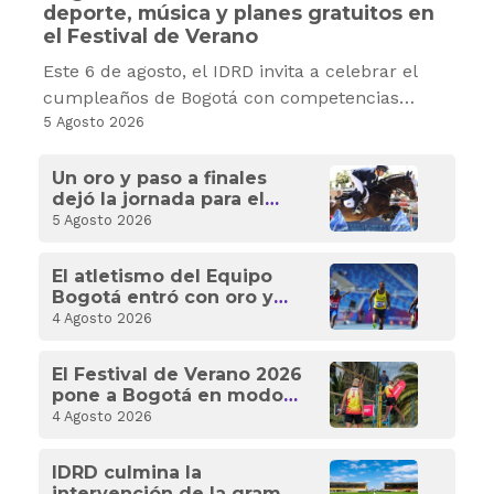
deporte, música y planes gratuitos en
el Festival de Verano
Este 6 de agosto, el IDRD invita a celebrar el
cumpleaños de Bogotá con competencias
deportivas, recreación, cultura y experiencias
5 Agosto 2026
gratuitas para toda la familia.
Un oro y paso a finales
dejó la jornada para el
Equipo Bogotá en los
5 Agosto 2026
Santo Domingo 2026
El atletismo del Equipo
Bogotá entró con oro y
plata para Colombia en
4 Agosto 2026
los XXV Juegos
Centroamericanos y del
El Festival de Verano 2026
Caribe 2026
pone a Bogotá en modo
competencia con 18
4 Agosto 2026
eventos deportivos
IDRD culmina la
intervención de la grama