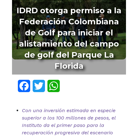
IDRD otorga permiso a la
Federación Colombiana
de Golf para iniciar el
alistamiento del campo
de golf del Parque La
Florida
Facebook
Twitter
WhatsApp
Con una inversión estimada en especie
superior a los 100 millones de pesos, el
Instituto da el primer paso para la
recuperación progresiva del escenario