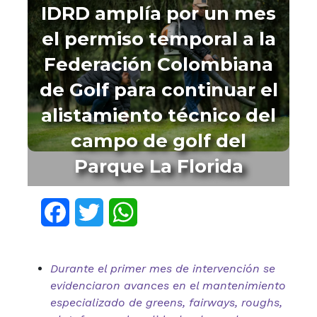
IDRD amplía por un mes
el permiso temporal a la
Federación Colombiana
de Golf para continuar el
alistamiento técnico del
campo de golf del
Parque La Florida
Facebook
Twitter
WhatsApp
Durante el primer mes de intervención se
evidenciaron avances en el mantenimiento
especializado de greens, fairways, roughs,