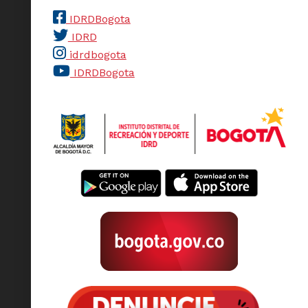
IDRDBogota
IDRD
idrdbogota
IDRDBogota