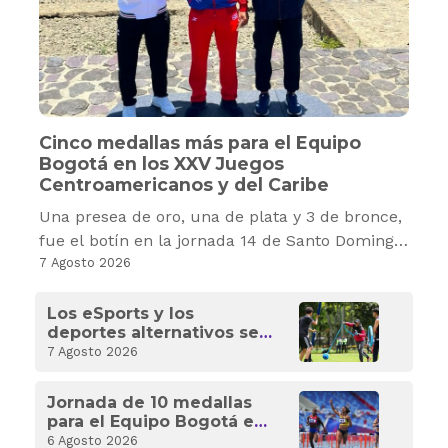
Cinco medallas más para el Equipo
Bogotá en los XXV Juegos
Centroamericanos y del Caribe
Una presea de oro, una de plata y 3 de bronce,
fue el botín en la jornada 14 de Santo Domingo
2026. Colombia, subcampeón de las justas.
7 Agosto 2026
Los eSports y los
deportes alternativos se
toman Bogotá con el 3.er
7 Agosto 2026
Festival Distrito A
Jornada de 10 medallas
para el Equipo Bogotá en
Los XXV Juegos
6 Agosto 2026