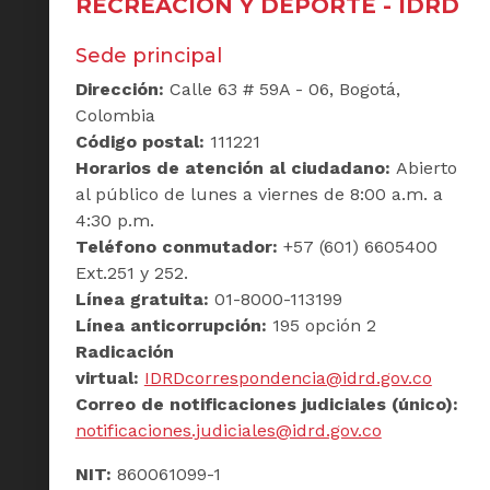
RECREACIÓN Y DEPORTE - IDRD
Sede principal
Dirección:
Calle 63 # 59A - 06, Bogotá,
Colombia
Código postal:
111221
Horarios de atención al ciudadano:
Abierto
al público de lunes a viernes de 8:00 a.m. a
4:30 p.m.
Teléfono conmutador:
+57 (601) 6605400
Ext.251 y 252.
Línea gratuita:
01-8000-113199
Línea anticorrupción:
195 opción 2
Radicación
virtual:
IDRDcorrespondencia@idrd.gov.co
Correo de notificaciones judiciales (único):
notificaciones.judiciales@idrd.gov.co
NIT:
860061099-1