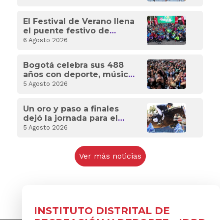
Centroamericanos y del
Caribe
El Festival de Verano llena
el puente festivo de
deporte, recreación y
6 Agosto 2026
diversión para toda la
familia
Bogotá celebra sus 488
años con deporte, música
y planes gratuitos en el
5 Agosto 2026
Festival de Verano
Un oro y paso a finales
dejó la jornada para el
Equipo Bogotá en los
5 Agosto 2026
Santo Domingo 2026
Ver más noticias
INSTITUTO DISTRITAL DE