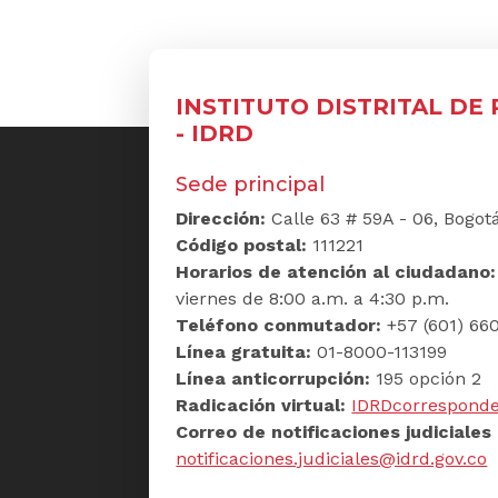
INSTITUTO DISTRITAL DE
- IDRD
Sede principal
Dirección:
Calle 63 # 59A - 06, Bogot
Código postal:
111221
Horarios de atención al ciudadano
viernes de 8:00 a.m. a 4:30 p.m.
Teléfono conmutador:
+57 (601) 660
Línea gratuita:
01-8000-113199
Línea anticorrupción:
195 opción 2
Radicación virtual:
IDRDcorresponde
Correo de notificaciones judiciales 
notificaciones.judiciales@idrd.gov.co