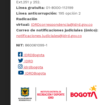
Ext.251 y 252.
Línea gratuita:
01-8000-113199
Línea anticorrupción:
195 opción 2
Radicación
virtual:
IDRDcorrespondencia@idrd.gov.co
Correo de notificaciones judiciales (único):
notificaciones.judiciales@idrd.gov.co
NIT:
860061099-1
IDRDBogota
IDRD
idrdbogota
IDRDBogota