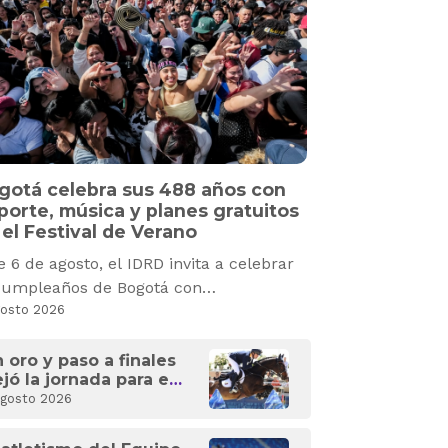
gotá celebra sus 488 años con
porte, música y planes gratuitos
 el Festival de Verano
e 6 de agosto, el IDRD invita a celebrar
cumpleaños de Bogotá con
petencias deportivas, recreación,
gosto 2026
tura y experiencias gratuitas para toda
familia.
 oro y paso a finales
jó la jornada para el
uipo Bogotá en los
Agosto 2026
anto Domingo 2026