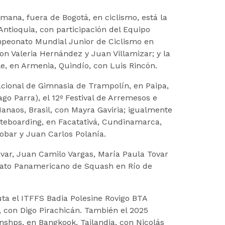
mana, fuera de Bogotá, en ciclismo, está la
Antioquia, con participación del Equipo
peonato Mundial Junior de Ciclismo en
con Valeria Hernández y Juan Villamizar; y la
le, en Armenia, Quindío, con Luis Rincón.
ional de Gimnasia de Trampolín, en Paipa,
ago Parra), el 12º Festival de Arremesos e
naos, Brasil, con Mayra Gaviria; igualmente
teboarding, en Facatativá, Cundinamarca,
obar y Juan Carlos Polanía.
var, Juan Camilo Vargas, María Paula Tovar
ato Panamericano de Squash en Río de
uta el ITFFS Badia Polesine Rovigo BTA
a, con Digo Pirachicán. También el 2025
hps, en Bangkook, Tailandia, con Nicolás