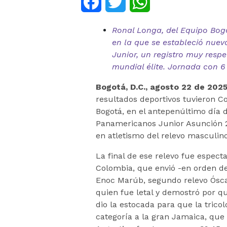
Facebook
Twitter
WhatsApp
Ronal Longa, del Equipo Bogo
en la que se estableció nue
Junior, un registro muy resp
mundial élite. Jornada con 6
Bogotá, D.C., agosto 22 de 2025
resultados deportivos tuvieron C
Bogotá, en el antepenúltimo día 
Panamericanos Junior Asunción 
en atletismo del relevo masculi
La final de ese relevo fue espect
Colombia, que envió -en orden de 
Enoc Marúb, segundo relevo Óscar
quien fue letal y demostró por q
dio la estocada para que la tricol
categoría a la gran Jamaica, que