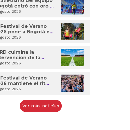
 atletismo del Equipo
gotá entró con oro y
ata para Colombia en
Agosto 2026
s XXV Juegos
entroamericanos y
 Festival de Verano
l Caribe 2026
026 pone a Bogotá en
odo competencia
Agosto 2026
n 18 eventos
portivos
RD culmina la
tervención de la
rama de Techo y deja
Agosto 2026
sto el estadio para
lebrar a Bogotá
 Festival de Verano
26 mantiene el ritmo
on deporte
Agosto 2026
ternacional y
periencias para toda
ogotá
Ver más noticias