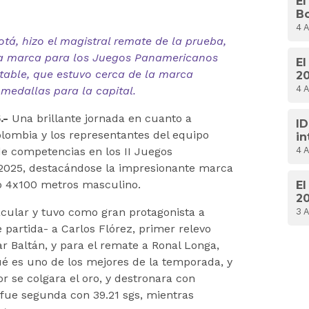
El
Bo
pl
4 
lo
tá, hizo el magistral remate de la prueba,
C
va marca para los Juegos Panamericanos
El
de
etable, que estuvo cerca de la marca
2
m
4 
 medallas para la capital.
co
de
.-
Una brillante jornada en cuanto a
ID
olombia y los representantes del equipo
in
g
4 
de competencias en los II Juegos
li
2025, destacándose la impresionante marca
ce
no 4x100 metros masculino.
El
20
c
acular y tuvo como gran protagonista a
3 
in
partida- a Carlos Flórez, primer relevo
ex
 Baltán, y para el remate a Ronal Longa,
B
ué es uno de los mejores de la temporada, y
or se colgara el oro, y destronara con
 fue segunda con 39.21 sgs, mientras