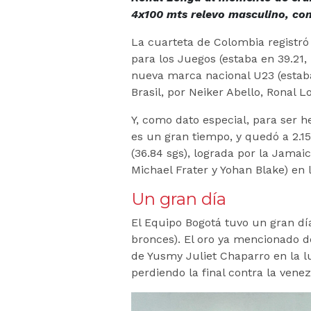
4x100 mts relevo masculino, con
La cuarteta de Colombia registr
para los Juegos (estaba en 39.21, 
nueva marca nacional U23 (estaba
Brasil, por Neiker Abello, Ronal L
Y, como dato especial, para ser 
es un gran tiempo, y quedó a 2.
(36.84 sgs), lograda por la Jamai
Michael Frater y Yohan Blake) en
Un gran día
El Equipo Bogotá tuvo un gran día,
bronces). El oro ya mencionado de
de Yusmy Juliet Chaparro en la l
perdiendo la final contra la vene