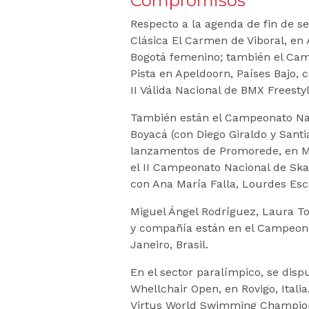
Compromisos
Respecto a la agenda de fin de se
Clásica El Carmen de Viboral, en 
Bogotá femenino; también el Cam
Pista en Apeldoorn, Países Bajo, 
II Válida Nacional de BMX Freesty
También están el Campeonato Nac
Boyacá (con Diego Giraldo y Santi
lanzamentos de Promorede, en Ma
el II Campeonato Nacional de Ska
con Ana María Falla, Lourdes Esc
Miguel Ángel Rodríguez, Laura To
y compañía están en el Campeon
Janeiro, Brasil.
En el sector paralímpico, se disp
Whellchair Open, en Rovigo, Itali
Virtus World Swimming Champions