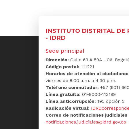
INSTITUTO DISTRITAL DE
- IDRD
Sede principal
Dirección:
Calle 63 # 59A - 06, Bogot
Código postal:
111221
Horarios de atención al ciudadano
viernes de 8:00 a.m. a 4:30 p.m.
Teléfono conmutador:
+57 (601) 660
Línea gratuita:
01-8000-113199
Línea anticorrupción:
195 opción 2
Radicación virtual:
IDRDcorresponde
Correo de notificaciones judiciales 
notificaciones.judiciales@idrd.gov.co