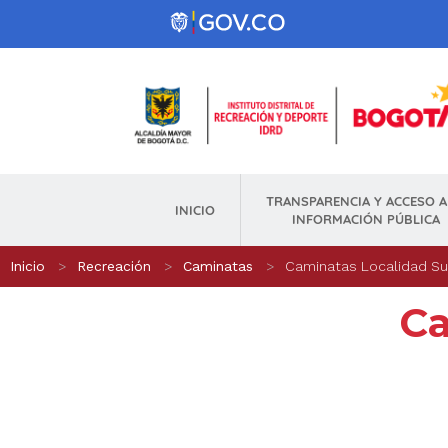
Pasar al contenido principal
TRANSPARENCIA Y ACCESO A
INICIO
INFORMACIÓN PÚBLICA
Ruta de navegación
Inicio
Recreación
Caminatas
Caminatas Localidad S
Ca