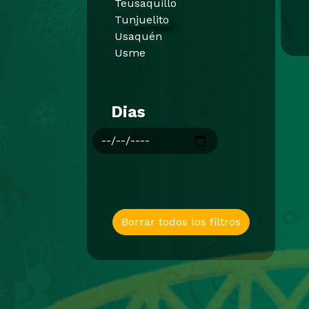
Teusaquillo
Tunjuelito
Usaquén
Usme
Dias
Borrar todos los filtros