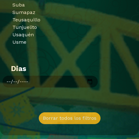
Suba
Sumapaz
Teusaquillo
Tunjuelito
Usaquén
Usme
Dias
Borrar todos los filtros