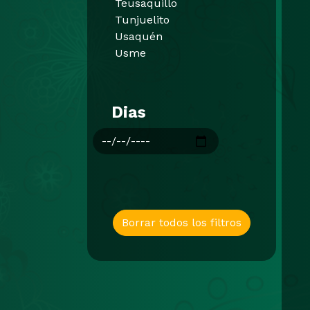
Teusaquillo
Tunjuelito
Usaquén
Usme
Dias
Borrar todos los filtros