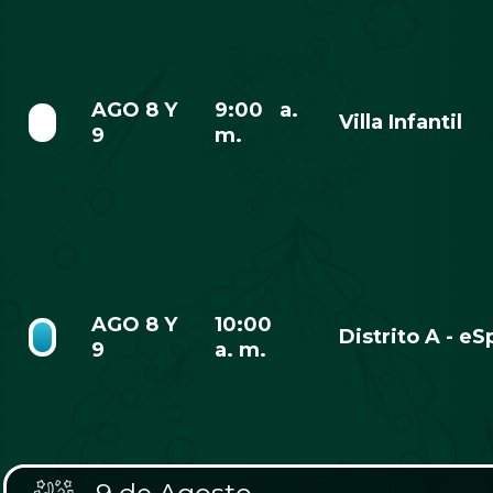
AGO 8 Y
9:00 a.
Villa Infantil
9
m.
AGO 8 Y
10:00
Distrito A - eS
9
a. m.