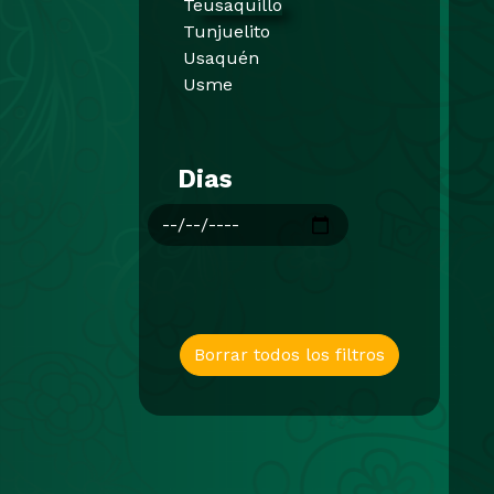
Teusaquillo
Tunjuelito
Usaquén
Usme
Dias
Borrar todos los filtros