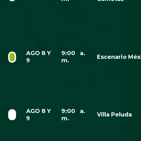
AGO 8 Y
9:00 a.
Escenario Méx
9
m.
AGO 8 Y
9:00 a.
Villa Peluda
9
m.