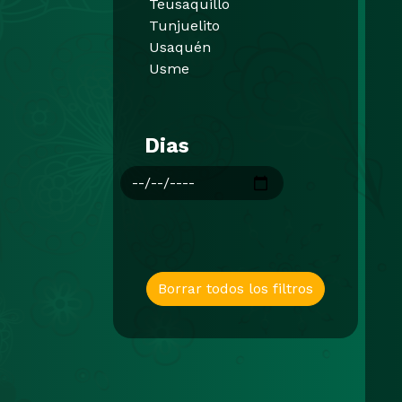
Teusaquillo
Tunjuelito
Usaquén
Usme
Dias
Borrar todos los filtros