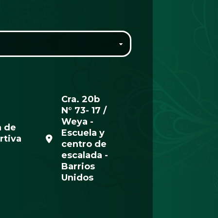
Cra. 20b
N° 73- 17 /
Weya -
a de
Escuela y
rtiva
centro de
escalada -
Barrios
Unidos