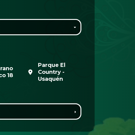
Parque El
erano
Country -
co 18
Usaquén