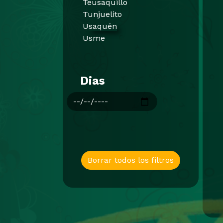
Teusaquillo
Tunjuelito
Usaquén
Usme
Dias
Borrar todos los filtros