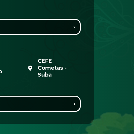
CEFE
Cometas -
o
Suba