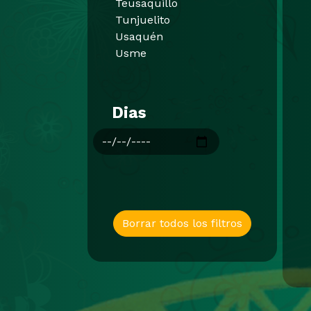
Teusaquillo
Tunjuelito
Usaquén
Usme
Dias
Borrar todos los filtros