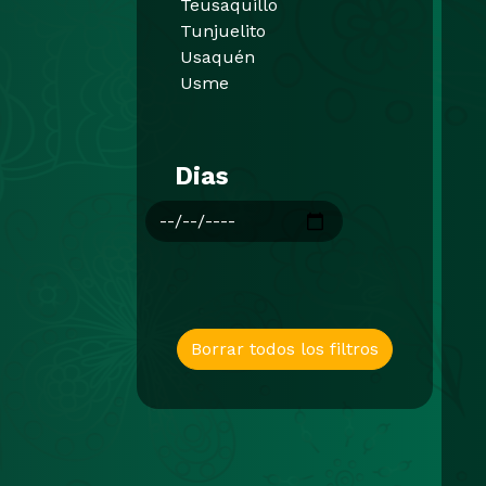
Teusaquillo
Tunjuelito
Usaquén
Usme
Dias
Borrar todos los filtros