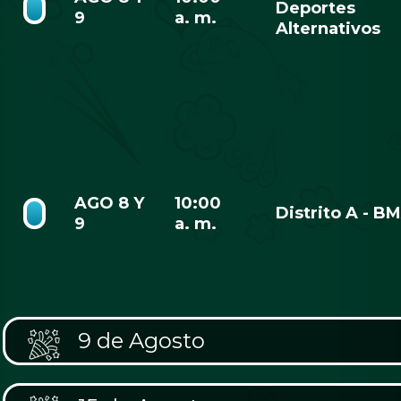
Deportes
9
a. m.
Alternativos
AGO 8 Y
10:00
Distrito A - B
9
a. m.
9 de Agosto