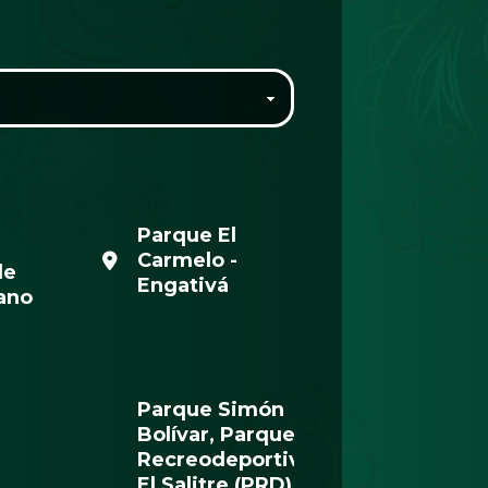
Parque El
Carmelo -
de
Engativá
ano
Parque Simón
Bolívar, Parque
Recreodeportivo
El Salitre (PRD),