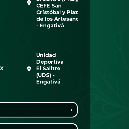
CEFE San
Cristóbal y Plaza
de los Artesanos
- Engativá
Unidad
Deportiva
MX
El Salitre
(UDS) -
Engativá