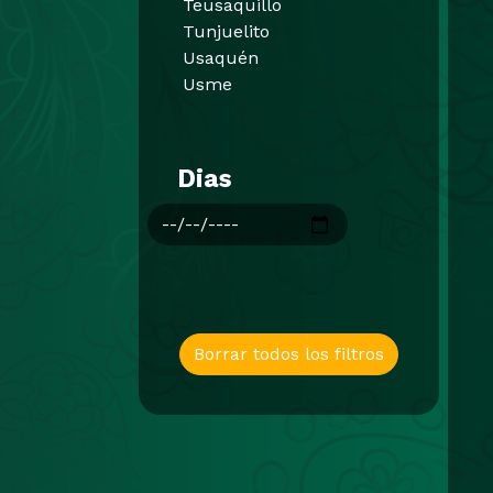
Teusaquillo
Tunjuelito
Usaquén
Usme
Dias
Borrar todos los filtros