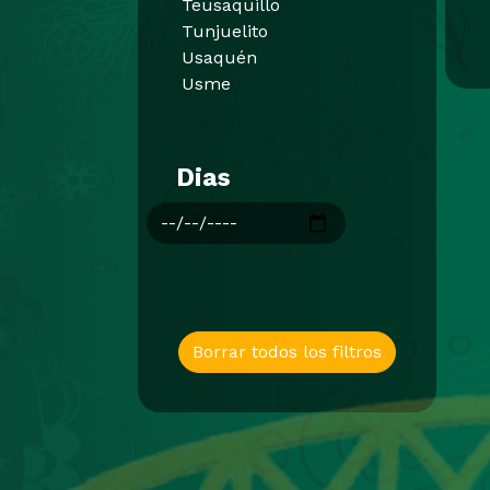
Teusaquillo
Tunjuelito
Usaquén
Usme
Dias
Borrar todos los filtros